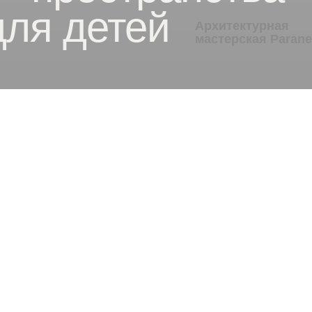
для детей
Архитектурная
мастерская Paran